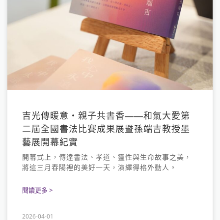
吉光傳暖意・親子共書香——和氣大愛第
二屆全國書法比賽成果展暨孫端吉教授墨
藝展開幕紀實
開幕式上，傳達書法、孝道、靈性與生命故事之美，
將這三月春陽裡的美好一天，演繹得格外動人。
閱讀更多 >
2026-04-01