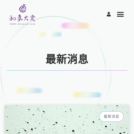
跳
至
主
要
內
容
最新消息
頁
頁
頁
頁
頁
面
面
面
面
面
最新消息