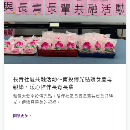
長青社區共融活動～南投傳光點蔬食慶母
親節，暖心陪伴長青長輩
和氣大愛南投傳光點，陪伴社區長青長輩共度美好時
光，傳遞真善美的祝福。
閱讀更多 >