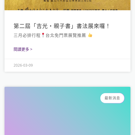
第二屆「吉光・親子書」書法展來囉！
三月必排行程
台北免門票展覽推薦
閱讀更多 >
2026-03-09
最新消息