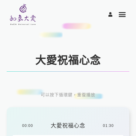
跳
至
主
要
內
容
大愛祝福心念
可以按下循環鍵，重復播放
大愛祝福心念
00:00
01:30