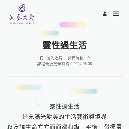
跳
至
主
要
內
容
靈性過生活
加入收藏
課程時數：
0
課程最後更新時間：
2024-06-06
靈性過生活
是充滿光愛美的生活藝術與境界
以及讓生命方方面面都和諧 平衡 發揮最