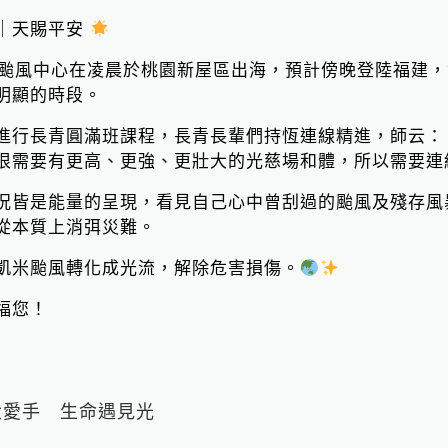
｜天賜平安
颱風中心在凌晨於桃園新屋區出海，預計傍晚登陸福建，
明顯的時段。
進行長青圓滿班課程，長青長輩們持恆連線精進，師云：
很需要有更高、更強、更壯大的光慈場和體，所以需要連
況皆是能量的呈現，看見自己心中曾刮過的颱風及殘存風
從本質上消弭災難。
凱米颱風轉化成光流，解除危害損傷。
福您！
Loading...
愛手 生命遇見光