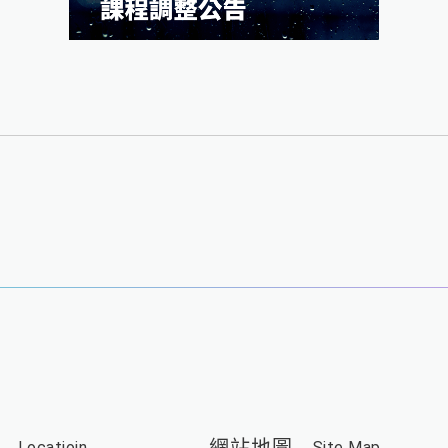
Locatioin
Site Map