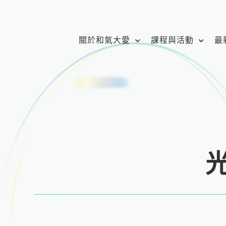
跳
至
主
關於和氣大愛
課程與活動
最
要
內
容