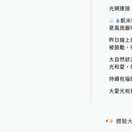
光網連接
凱米
是風雨最
昨日線上
被鼓勵，
大自然狀
光和愛，
持續祝福
大愛光祝
上一頁
體驗大