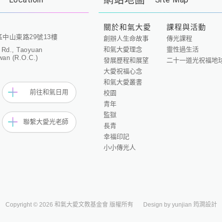
網站地圖
關於和氣大愛
課程與活動
區中山東路29號13樓
創辦人生命故事
傳光課程
和氣大愛理念
靈性過生活
 Rd., Taoyuan
wan (R.O.C.)
發展歷程和展望
二十一道光祝福地
大愛祝福心念
和氣大愛叢書
前往和氣日用
校園
青年
監獄
聯繫大愛光老師
長青
幸福印記
小小傳光人
Copyright © 2026 和氣大愛文教基金會 版權所有
Design by yunjian 筠澗設計