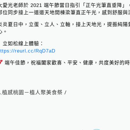
大愛光老師於 2021 端午節當日指引「正午光筆直垂降
部位同步接上一道道天地間棟梁筆直正午光，感到舒服與
炎炎夏日中，立蛋、立人、立軸，接上天地光，提振純陽
心。
▍立如松線上體驗：
ttps://reurl.cc/RqD7aD
端午佳節，祝福闔家歡喜、平安、健康，共度美好的時
Loading...
一頁
＼植感桃園－植人聚美食祭 /