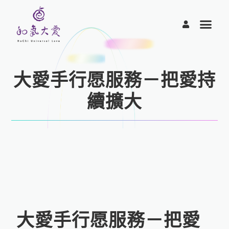
跳
至
主
要
內
容
大愛手行愿服務－把愛持
續擴大
大愛手行愿服務－把愛