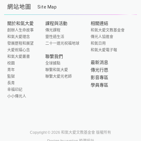
網站地圖
Site Map
關於和氣大愛
課程與活動
相關連結
創辦人生命故事
傳光課程
和氣大愛文教基金會
和氣大愛理念
靈性過生活
傳光人協進會
發展歷程和展望
二十一道光祝福地球
和氣日用
大愛祝福心念
和氣大愛電子報
聯繫我們
和氣大愛叢書
最新消息
校園
全球據點
傳光行愿
青年
聯繫和氣大愛
監獄
聯繫大愛光老師
影音專區
長青
學員專區
幸福印記
小小傳光人
Copyright © 2026 和氣大愛文教基金會 版權所有