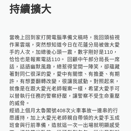
持續擴大
當晚上回到家打開電腦準備文稿時，我回頭檢視
作業雲端，突然想知道今日在花蓮分局被做大愛
手的人次，加總後心頭一震，數字剛好是110，
恰恰也是報案電話110。 回顧中午郝分局長一席
話，話語幽默風趣，總惹得堂間一陣笑，卻蘊藏
著對同仁很深的愛，愛中有關懷、有擔憂、有期
許，有想要翻轉改變，很讓我感動。對照起來，
就像是在跟大愛光老師報案一樣，希望大愛手可
以替執行任務的警察紓壓，讓警察不受生命重壓
的威脅。
經過上個月太魯閣號408次火車事故一連串的行
愿護持，加上大愛光老師親自帶領的大愛手玉成
班會與行前準備，造就這一次一出場就明顯感受