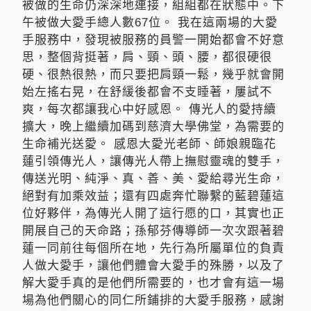
被做的生命仍深深地連接，組組都在狀態中。下
午被做大愛手總人數67位。 我在這兩場的大愛
手服務中，發現被服務的員警一開始都會不好意
思，整個背挺著，肩、頸、頭、腰，都很硬很
硬、很熱很熱，而只要把肩頸一鬆，幾乎就會開
始左搖右晃，在舒緩後都會不支睡著，屢試不
爽，每次都讓我心中好感恩。 傳光人的愛持續
擴大，晚上繼續加碼到慈濟大學佛堂，為需要的
生命補光送愛。 感恩大愛光老師、師娘親臨花
蓮引領傳光人，讓傳光人帶上撫慰靈魂的雙手，
傳送光明、純淨、真、善、美、愛給尋光生命，
絕對有加乘效益；還有四處奔忙聯繫的藍碧蓮這
位好夥伴，為傳光人開了這行愿的口，其實也正
開展自己的天命路；孫郁芬傳導師一次次跟著碧
蓮一同前往每個所在地，先行為所屬單位的負責
人做大愛手，讓他們體會大愛手的殊勝，以及了
解大愛手真的是他們所需要的，也才會有這一場
場為他們關心的同仁所鋪排的大愛手服務，感謝