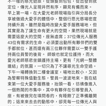
不一樣的慈光勁旅，從頭髮到包包，從出發到就
定位，傳光人呈現井然有序，顯見有備而來。
早上第一場，在大愛光老師現場指引與分局長分
享被做過大愛手的體悟中，整個行愿光慈場密度
持續升高。雖然是臨時改變大愛手服務場地，但
其實是為了讓生命有更大的空間，果然現場就是
需要這麼大的空間，座無虛席；37位傳光人服務
43位有需求的生命，必須要出動所有夥伴們的雙
手都就位，甚而還有兩三位夥伴需要以一雙手護
持兩位員警的後背。 師娘也就定位護持，而大
愛光老師慈悲坐鎮護持主場，更有「光網一整體
連結」的氛圍，一切只為了不讓尋光生命空過。
下午一場轉換到二樓會議室，場地比較小，又因
為警察特殊值勤生態，警員一波波地來。我在結
束第一位大愛手服務後，抬頭一看，彷彿像進入
一個熱鬧的市集中，其中有夥伴在引導警員入
座，有被做完在填問卷的，有睡飽了正準備離開
的；這來來去去的動態中，卻見每一位傳光人與