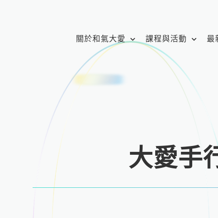
跳
至
主
關於和氣大愛
課程與活動
最
要
內
容
大愛手