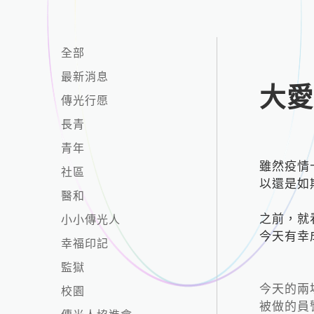
全部
最新消息
大
傳光行愿
長青
青年
雖然疫情
社區
以還是如
醫和
小小傳光人
之前，就
今天有幸
幸福印記
監獄
今天的兩
校園
被做的員