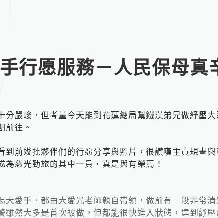
愛手行愿服務－人民保母真
十分嚴峻，但考量今天能到花蓮總局幫鐵漢弟兄做紓壓大
期前往。
看到前幾批夥伴們的行愿分享與照片，很讚嘆主責規畫與
成為慈光勁旅的其中一員，真是與有榮焉！
場大愛手，都由大愛光老師親自帶領，做前有一段非常清
警雖然大多是首次被做，但都能很快進入狀態，達到紓壓