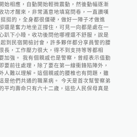
開始相應，自動開始輕微震動，然後動幅逐漸
收功才醒來，非常滿意地填寫問卷，一直讚嘆
直挺挺的，全身都很僵硬，做好一陣子才做進
卻還是奮力地坐正撐住，可見一向都是處在一
心趴下小睡。收功後問他哪裡還不舒服，說是
一起到民宿開檢討會，許多夥伴都分享員警的腰
很長，工作壓力很大，得不到支持等等都相
要加強。 我有個親戚也是警察，曾經表示值勤
即要前往處理，除了要在第一線衝鋒陷陣外，
外人難以理解。這個親戚的腰椎也有問題，雖
這是他們共通的職業病。 今天是首次幫警察弟
的平均壽命只有六十二歲，這些人民保母真是