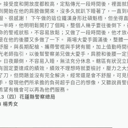
，接受度和開放度都較高，定點傳光一段時間後，裡面就
到開始在他的肩膀做開來，沒多久就趴下睡著了，一直到
服、很感謝！ 下午做的這位鐵漢身形壯碩魁梧，但坐得
一半時，他明明鬆開打了個盹，整個人幾乎要往後倒下，
命的警戒狀態，不容易放鬆；又做了一段時間後，他才放
是在他的後腰又多做了一下。 兩場大愛手圓滿後，整體
舒服，與長期配槍、攜帶警棍與手銬有關，加上值勤時間
光老師指引，以後幫警察弟兄做大愛手，肩膀和後腰一定
，日夜顛倒，不容易入睡，無法充分休息。轄區有狀況立
有固定要達成的績效，績效不理想時就要檢討，壓力之大
了刀，但問題並沒有完全解決，經常還是會不舒服，可見
手，發現他們所承擔的負荷超乎自己的想像，又聽說員警
希望有機會可以再為他們服務。
05.13（四）花蓮縣警察總局
8 楊秀女