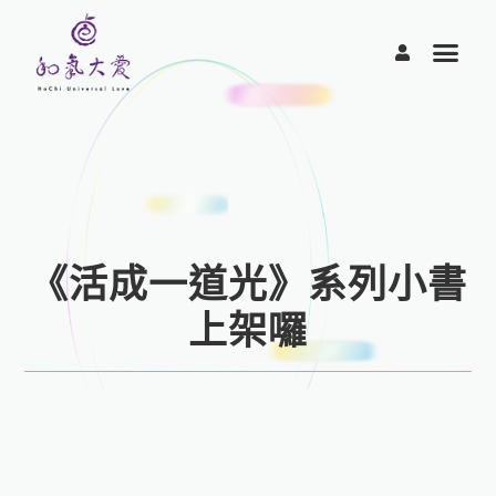
跳
至
主
要
內
容
《活成一道光》系列小書
上架囉