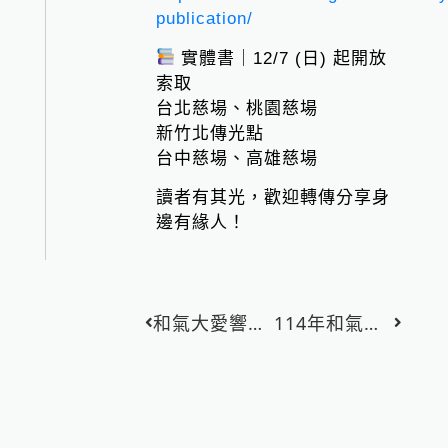
publication/
實體書｜12/7 (日) 起開放
索取
台北慈場、桃園慈場
新竹北傳光點
台中慈場、高雄慈場
讀者有其光，歡迎轉傳分享身
邊有緣人！
上一頁
和氣大愛響應「蔬食愛地球全球大聯盟」
114年和氣大愛文教基金會第二屆全國書法比賽 得獎名單公布！
下一篇