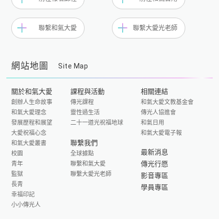
聯繫和氣大愛
聯繫大愛光老師
網站地圖
Site Map
關於和氣大愛
課程與活動
相關連結
創辦人生命故事
傳光課程
和氣大愛文教基金會
和氣大愛理念
靈性過生活
傳光人協進會
發展歷程和展望
二十一道光祝福地球
和氣日用
大愛祝福心念
和氣大愛電子報
聯繫我們
和氣大愛叢書
最新消息
校園
全球據點
傳光行愿
青年
聯繫和氣大愛
監獄
聯繫大愛光老師
影音專區
長青
學員專區
幸福印記
小小傳光人