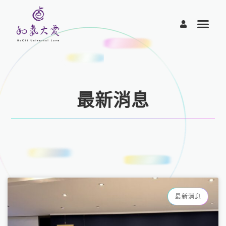
跳
至
主
要
內
容
最新消息
頁
頁
頁
頁
頁
面
面
面
面
面
最新消息