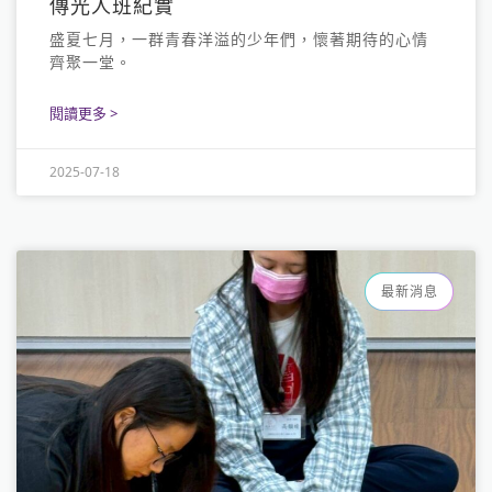
傳光人班紀實
盛夏七月，一群青春洋溢的少年們，懷著期待的心情
齊聚一堂。
閱讀更多 >
2025-07-18
最新消息
大愛光法語
LINE
Youtube