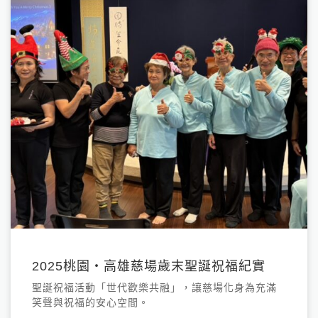
2025桃園・高雄慈場歲末聖誕祝福紀實
聖誕祝福活動「世代歡樂共融」，讓慈場化身為充滿
笑聲與祝福的安心空間。