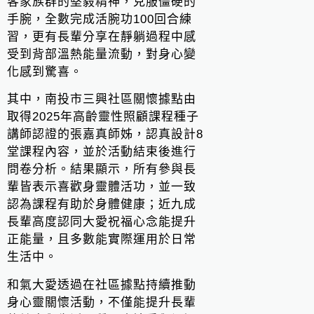
客家族群的堅毅精神，克服僵硬的
手腕，全數完成活腕功100回合練
習，更有長輩分享在靜躺過程中感
受到背部溫熱能量流動，對身心變
化感到驚喜。
其中，南投市三興社區關懷據點由
取得2025年高齡靈性照顧課程種子
講師認證的張嘉真師姊，認真設計8
堂課程內容，並於活動結束後進行
問卷分析。結果顯示，所有參與長
輩皆表示喜歡身靈體活功，並一致
認為課程有助於身體健康；近九成
長輩高度認同大愛祝福心念能提升
正能量，且多數能實際運用於日常
生活中。
和氣大愛透過在社區據點持續推動
身心靈關懷活動，不僅能提升長輩