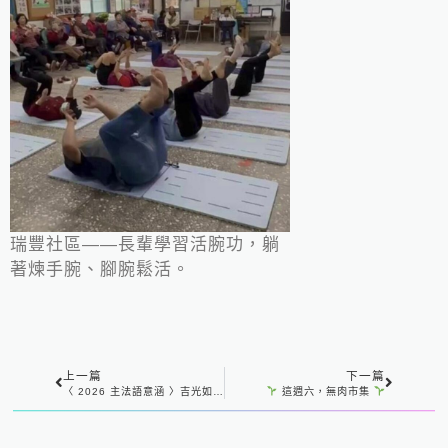
瑞豐社區——長輩學習活腕功，躺
著煉手腕、腳腕鬆活。
上一篇
下一篇
上一頁
下一
〈 2026 主法語意涵 〉吉光如愿 開心健康
這週六，無肉市集