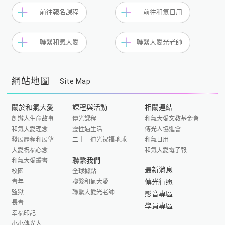
前往報名課程
前往和氣日用
聯繫和氣大愛
聯繫大愛光老師
網站地圖
Site Map
關於和氣大愛
課程與活動
相關連結
創辦人生命故事
傳光課程
和氣大愛文教基金會
和氣大愛理念
靈性過生活
傳光人協進會
發展歷程和展望
二十一道光祝福地球
和氣日用
大愛祝福心念
和氣大愛電子報
聯繫我們
和氣大愛叢書
最新消息
校園
全球據點
傳光行愿
青年
聯繫和氣大愛
監獄
聯繫大愛光老師
影音專區
長青
學員專區
幸福印記
小小傳光人