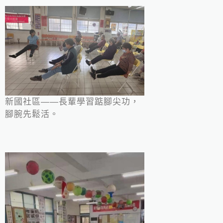
新國社區——長輩學習踮腳尖功，
腳腕先鬆活。