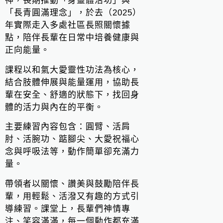
神，長期推動「身靈體活功」與
「長青圓滿理念」，於去（2025）
年實際走入多處社區長照關懷據
點，陪伴長輩在日常中培養健康與
正向能量。
課程以和氣大愛靈性功法為核心，
結合肢體伸展與能量運用，協助長
輩在安全、舒適的狀態下，找回身
體的活力與內在的平衡。
主要練習內容包含：圓臂、活肩
肘、活腕功、踮腳尖、大愛祝福心
念與呼吸法等，動作簡單卻充滿力
量。
帶領者以關懷、讚美與鼓勵陪伴長
輩，用輕鬆、活潑又有趣的方式引
導練習。課堂上，長輩們神情專
注、笑容滿滿，每一個動作都充滿