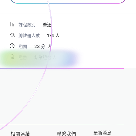
課程級別
普通
總註冊人數
174
期間
23
分
證書
結業證書
最新消息
相關連結
聯繫我們