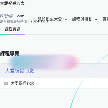
跳
大愛祝福心念
至
主
課程時數：
23m
關於和氣大愛
課程與活動
最
要
課程最後更新時間：
2024-12-31
內
課程資訊
容
課程導覽
大愛祝福心念
大愛祝福心念