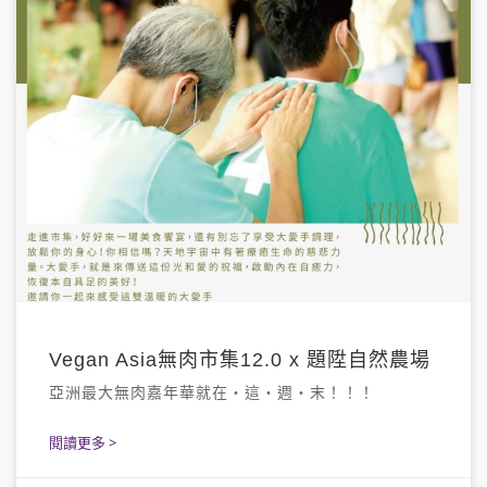
Vegan Asia無肉市集12.0 x 題陞自然農場
亞洲最大無肉嘉年華就在・這・週・末！！！
閱讀更多 >