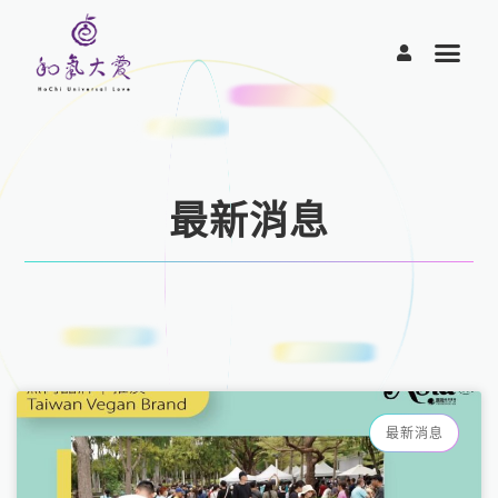
跳
至
主
要
內
容
最新消息
頁
頁
頁
頁
頁
面
面
面
面
面
最新消息