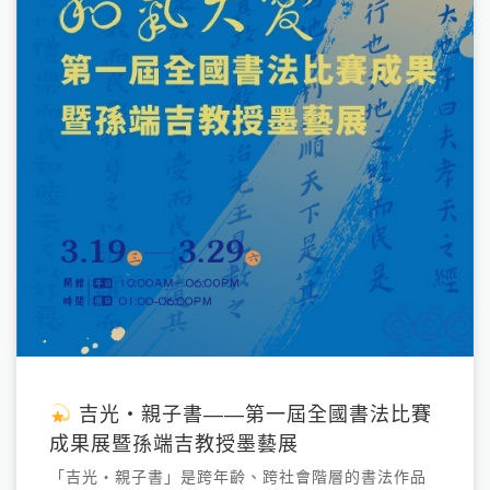
吉光・親子書——第一屆全國書法比賽
成果展暨孫端吉教授墨藝展
「吉光・親子書」是跨年齡、跨社會階層的書法作品