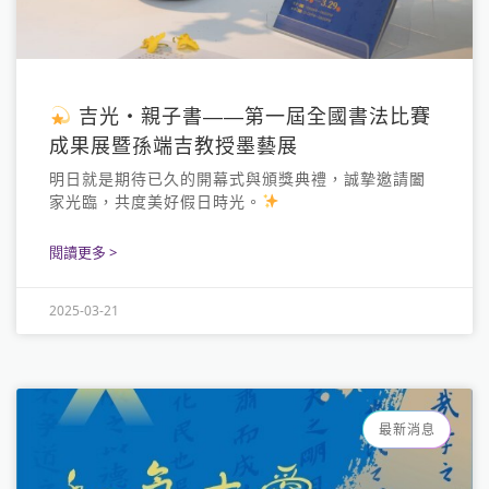
吉光・親子書——第一屆全國書法比賽
成果展暨孫端吉教授墨藝展
明日就是期待已久的開幕式與頒獎典禮，誠摯邀請闔
家光臨，共度美好假日時光。
閱讀更多 >
2025-03-21
最新消息