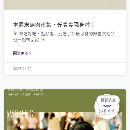
本週末無肉市集・光寶寶現身啦！
來吃好吃、逛好逛，別忘了把最可愛的限量文創品
也一起帶回家
閱讀更多 >
2025-04-12
最新消息