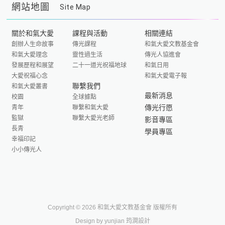
網站地圖
Site Map
關於和氣大愛
課程與活動
相關連結
創辦人生命故事
傳光課程
和氣大愛文教基金會
和氣大愛理念
靈性過生活
傳光人協進會
發展歷程和展望
二十一道光祝福地球
和氣日用
大愛祝福心念
和氣大愛電子報
聯繫我們
和氣大愛叢書
最新消息
校園
全球據點
傳光行愿
青年
聯繫和氣大愛
監獄
聯繫大愛光老師
影音專區
長青
學員專區
幸福印記
小小傳光人
Copyright © 2026 和氣大愛文教基金會 版權所有
Design by yunjian 筠澗設計