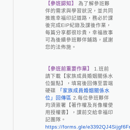
【參班認知】
為了解參班夥
伴的需求與學習狀況，並共同
推進幸福印記道路，務必於課
後完成EIP紀錄及課後作業，
每篇分享都很珍貴，幸福故事
可為後續參班夥伴鋪路，感謝
您的法佈施。
【參班前重要作業】
1.班前
請下載【家族成員婚姻關係水
位盤點】，填寫後回傳至雲端
硬碟
「家族成員婚姻關係水
位」回傳區
2.每位參班夥伴
Loading...
均須簽署【著作權及肖像權使
用授權書】，課前交給幸福印
記團隊。
https://forms.gle/e3392QJ4Sijgf6F