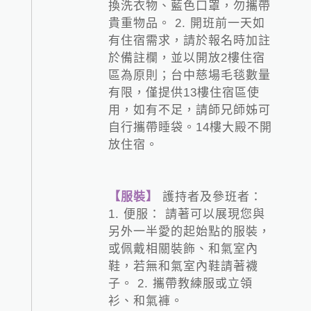
換洗衣物、藍色口罩，勿攜帶
貴重物品。 2. 開班前一天如
有住宿需求，請於報名時加註
於備註欄，並以開放2樓住宿
區為原則；台中慈場毛毯數量
有限，僅提供13樓住宿區使
用，如有不足，請師兄師姊可
自行攜帶睡袋。14樓大殿不開
放住宿。
【服裝】
護持者及參班者：
1. 便服： 請著可以展現您與
另外一半愛的起始點的服裝，
或佩戴相關裝飾、和氣室內
鞋，若無和氣室內鞋請著襪
子。 2. 攜帶教練服或立領
衫、和氣褲。