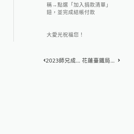
稱→點選「加入捐款清單」
鈕，並完成結帳付款
大愛光祝福您！
上一頁
2023師兄成長班-青春活化功班員齊聚竹山一日班
花蓮臺鐵局安心深層減壓大愛手​及​天地定位
下一篇