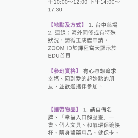
午10:00～12:00 下午14:00～
17:30
【地點及方式】
1. 台中慈場
2. 連線：海外同修或有特殊
狀況，請循玉成體申請，
ZOOM ID於課程當天顯示於
EDU首頁
【參班資格】
有心愿想追求
幸福、回到愛的起始點的朋
友，並歡迎攜伴參加。
【攜帶物品】
1. 請自備名
牌、「幸福入口解壓靈」一
書、個人文具、和氣環保碗筷
杯、隨身醫藥用品、健保卡、