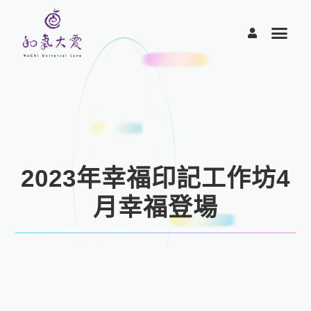
跳
至
主
要
內
容
2023年幸福印記工作坊4
月幸福登場