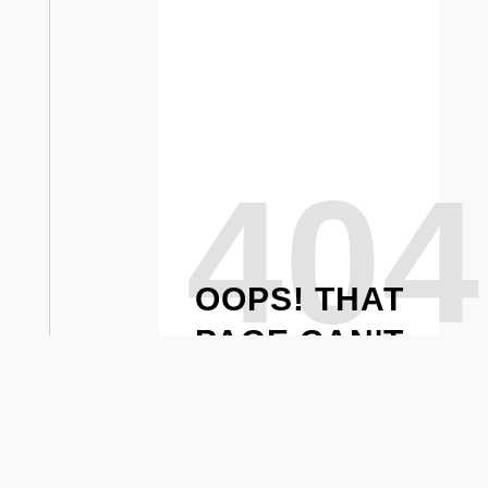
404
OOPS! THAT
大愛光法語
LINE
Youtube
PAGE CAN'T
BE FOUND