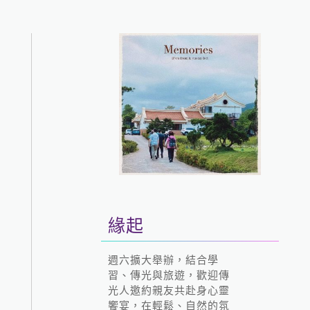
緣起
週六擴大舉辦，結合學
習、傳光與旅遊，歡迎傳
光人邀約親友共赴身心靈
饗宴，在輕鬆、自然的氛