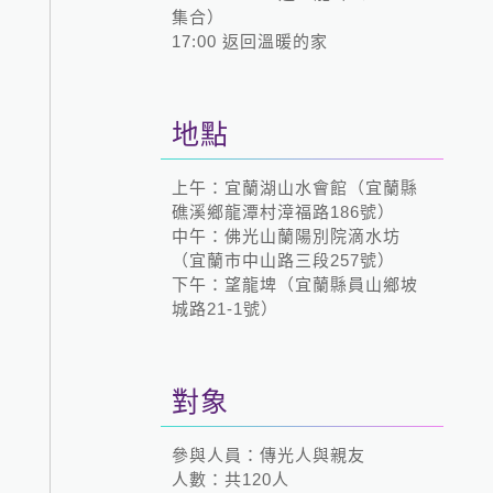
集合）
17:00 返回溫暖的家
地點
上午：宜蘭湖山水會館（宜蘭縣
礁溪鄉龍潭村漳福路186號）
中午：佛光山蘭陽別院滴水坊
（宜蘭市中山路三段257號）
下午：望龍埤（宜蘭縣員山鄉坡
城路21-1號）
對象
參與人員：傳光人與親友
人數：共120人