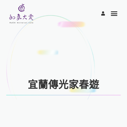
跳
至
主
要
內
容
宜蘭傳光家春遊