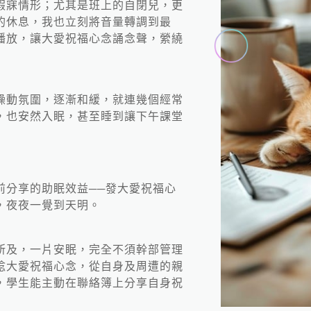
假寐情形；尤其是班上的自閉兒，更
的休息，我也立刻將音量轉調到最
播放，讓大愛祝福心念誦念聲，縈繞
躁動氛圍，逐漸和緩，就連幾個經常
，也安然入眠，甚至睡到讓下午課堂
前分享的助眠效益──發大愛祝福心
，夜夜一覺到天明。
所及，一片安眠，完全不須幹部管理
唸大愛祝福心念，從自身及周遭的親
，學生能主動在聯絡簿上分享自身祝