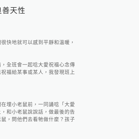
良善天性
。
們很快地就可以感到平靜和溫暖，
情，全班會一起唸大愛祝福心念傳
送祝福給某事或某人，我發現班上
們在埋小老鼠前，一同誦唸「大愛
上，和小老鼠說說話，做最後的告
老鼠，問他們去看牠做什麼？孩子