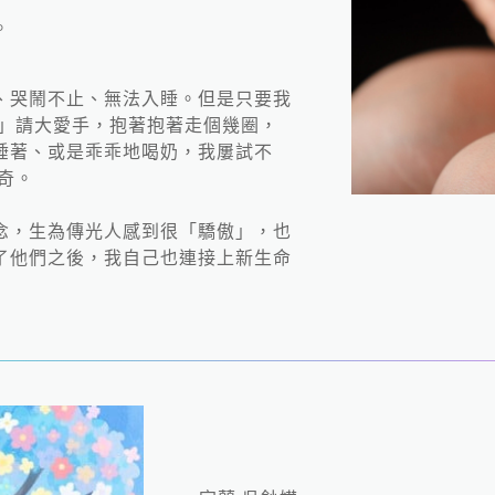
。
、哭鬧不止、無法入睡。但是只要我
念」請大愛手，抱著抱著走個幾圈，
睡著、或是乖乖地喝奶，我屢試不
奇。
念，生為傳光人感到很「驕傲」，也
了他們之後，我自己也連接上新生命