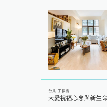
台北 丁祺睿
大愛祝福心念與新生