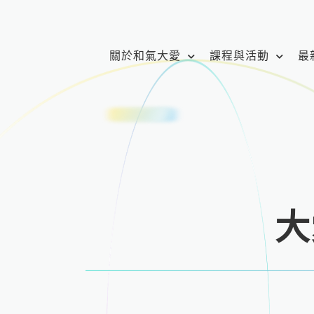
跳
至
主
關於和氣大愛
課程與活動
最
要
內
容
大