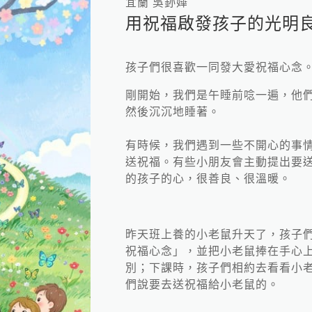
宜蘭 吳釥嬅
用祝福啟發孩子的光明
孩子們很喜歡一同發大愛祝福心念
剛開始，我們是午睡前唸一遍，他
然後沉沉地睡著。
有時候，我們遇到一些不開心的事
送祝福。有些小朋友會主動提出要
的孩子的心，很善良、很溫暖。
昨天班上養的小老鼠升天了，孩子
祝福心念」，並把小老鼠捧在手心
別；下課時，孩子們相約去看看小
們說要去送祝福給小老鼠的。