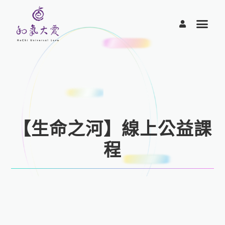
跳
至
主
要
內
容
【生命之河】線上公益課
程