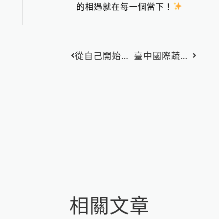
的相遇就在每一個當下！
Loading...
上一頁
從自己開始改變地球｜Vegan Asia 無肉市集 X 和氣大愛
臺中國際蔬素食產業博覽會-光能補給站
下一篇
相關文章